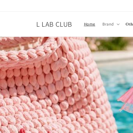
跳至內
容
L LAB CLUB
Home
Brand
𝐎𝐭𝐡