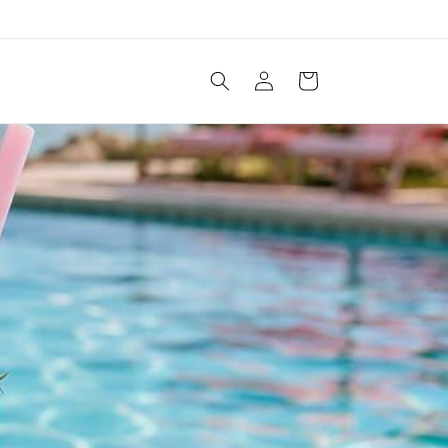
購
登
物
入
車